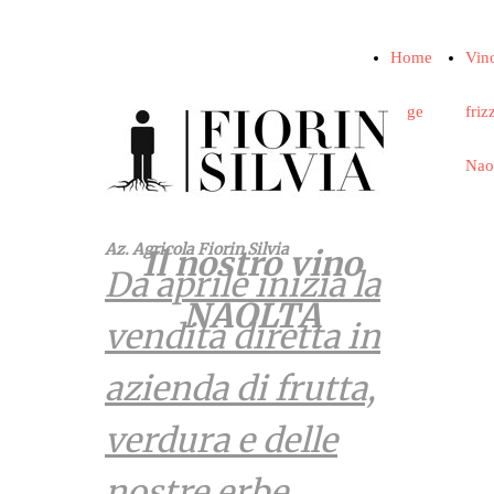
Home
Vin
Page
friz
Nao
Az. Agricola Fiorin Silvia
Il nostro vino
Da aprile inizia la
NAOLTA
vendita diretta in
azienda di frutta,
verdura e delle
nostre erbe