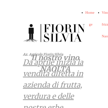
Home
Vin
Page
friz
Nao
Az. Agricola Fiorin Silvia
Il nostro vino
Da aprile inizia la
NAOLTA
vendita diretta in
azienda di frutta,
verdura e delle
nostre erbe