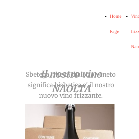
Home
Vin
Page
friz
Nao
Il nostro vino
Sbetega, che in dialetto veneto
significa bisbetica e' il nostro
NAOLTA
nuovo vino frizzante.